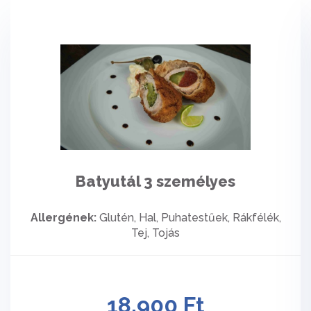
Batyutál 3 személyes
Allergének:
Glutén, Hal, Puhatestűek, Rákfélék,
Tej, Tojás
18.900 Ft