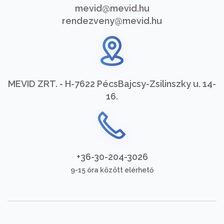
mevid@mevid.hu
rendezveny@mevid.hu
MEVID ZRT. - H-7622 Pécs
Bajcsy-Zsilinszky u. 14-
16.
+36-30-204-3026
9-15 óra között elérhető