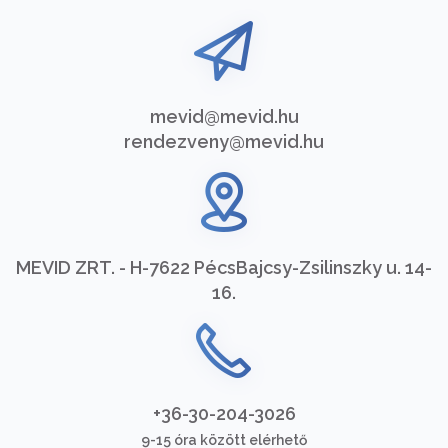
mevid@mevid.hu
rendezveny@mevid.hu
MEVID ZRT. - H-7622 Pécs
Bajcsy-Zsilinszky u. 14-
16.
+36-30-204-3026
9-15 óra között elérhető