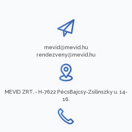
mevid@mevid.hu
rendezveny@mevid.hu
MEVID ZRT. - H-7622 Pécs
Bajcsy-Zsilinszky u. 14-
16.