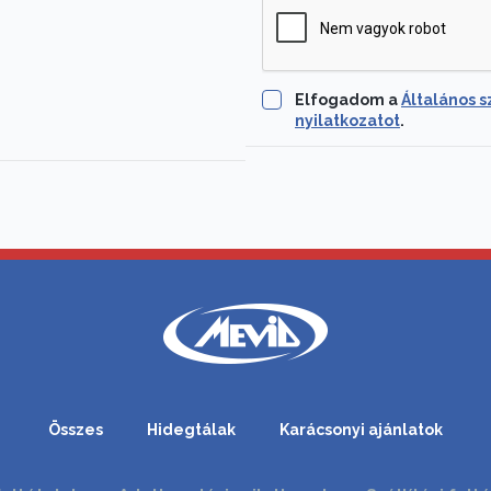
Elfogadom a
Általános s
nyilatkozatot
.
Összes
Hidegtálak
Karácsonyi ajánlatok