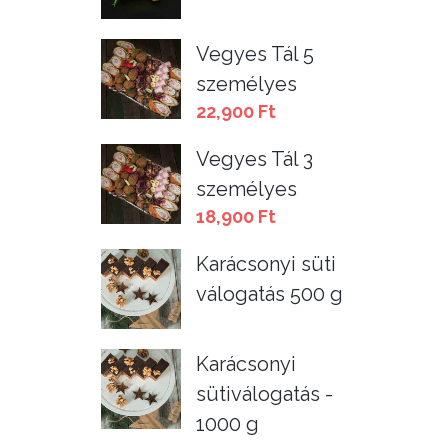
Vegyes Tál 5
személyes
22,900
Ft
Vegyes Tál 3
személyes
18,900
Ft
Karácsonyi süti
válogatás 500 g
Karácsonyi
sütiválogatás -
1000 g