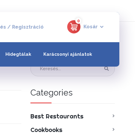
0
Kosár
és / Regisztráció
Search
Hidegtálak
Karácsonyi ajánlatok
Categories
Best Restaurants
Cookbooks