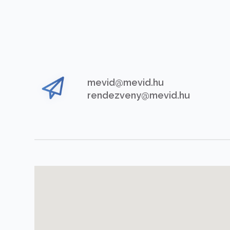
mevid@mevid.hu
rendezveny@mevid.hu